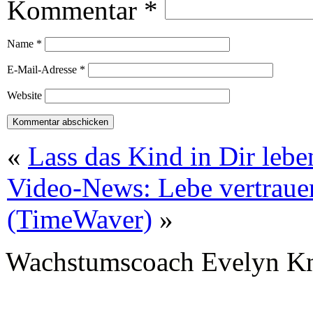
Kommentar
*
Name
*
E-Mail-Adresse
*
Website
«
Lass das Kind in Dir lebe
Video-News: Lebe vertraue
(TimeWaver)
»
Wachstumscoach Evelyn K