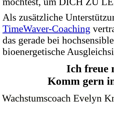
möchtest, um DICH ZU L
Als zusätzliche Unterstütz
TimeWaver-Coaching
vertr
das gerade bei hochsensib
bioenergetische Ausgleichs
Ich freue
Komm gern i
Wachstumscoach Evelyn K