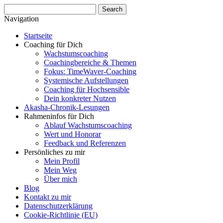
Navigation
Startseite
Coaching für Dich
Wachstumscoaching
Coachingbereiche & Themen
Fokus: TimeWaver-Coaching
Systemische Aufstellungen
Coaching für Hochsensible
Dein konkreter Nutzen
Akasha-Chronik-Lesungen
Rahmeninfos für Dich
Ablauf Wachstumscoaching
Wert und Honorar
Feedback und Referenzen
Persönliches zu mir
Mein Profil
Mein Weg
Über mich
Blog
Kontakt zu mir
Datenschutzerklärung
Cookie-Richtlinie (EU)