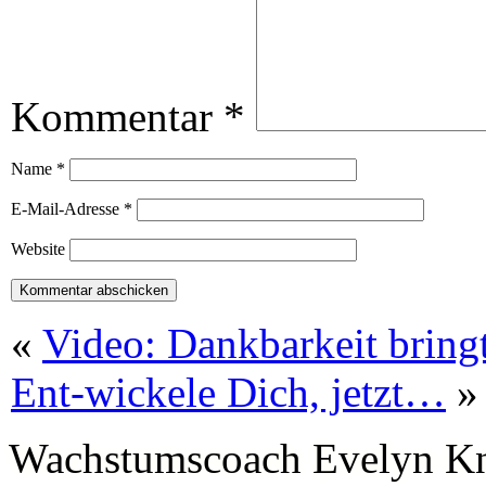
Kommentar
*
Name
*
E-Mail-Adresse
*
Website
«
Video: Dankbarkeit bring
Ent-wickele Dich, jetzt…
»
Wachstumscoach Evelyn K