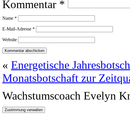
Kommentar
*
Name
*
E-Mail-Adresse
*
Website
«
Energetische Jahresbotsc
Monatsbotschaft zur Zeitqu
Wachstumscoach Evelyn K
Zustimmung verwalten