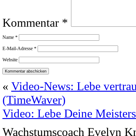
Kommentar
*
Name
*
E-Mail-Adresse
*
Website
«
Video-News: Lebe vertrau
(TimeWaver)
Video: Lebe Deine Meisters
Wachstumscoach Evelyn K